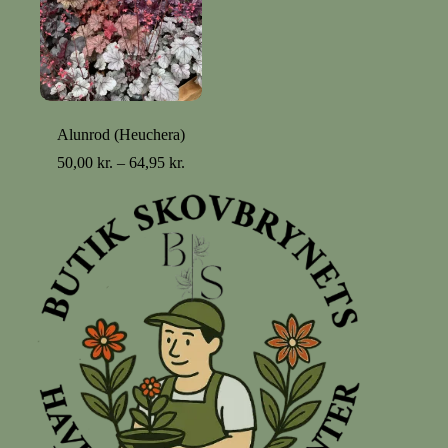
Alunrod (Heuchera)
Prisinterval:
50,00
kr.
–
64,95
kr.
50,00 kr.
til
64,95 kr.