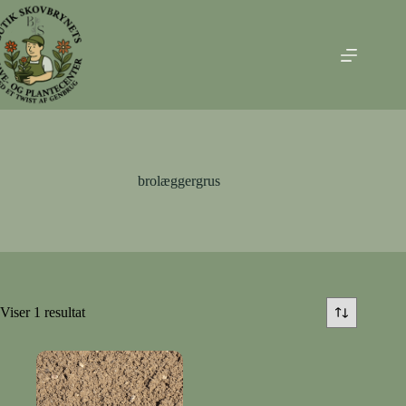
Fortsæt
til
indhold
brolæggergrus
Viser 1 resultat