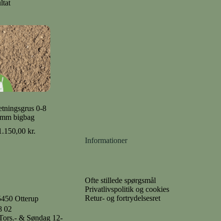
ltat
etningsgrus 0-8
mm bigbag
1.150,00
kr.
Informationer
Ofte stillede spørgsmål
Privatlivspolitik og cookies
Retur- og fortrydelsesret
5450 Otterup
8 02
- Tors.- & Søndag 12-