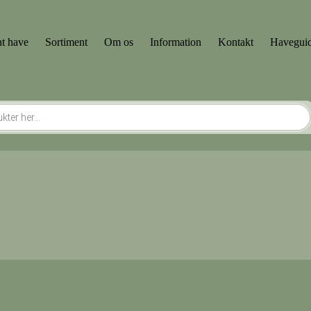
t have
Sortiment
Om os
Information
Kontakt
Havegui