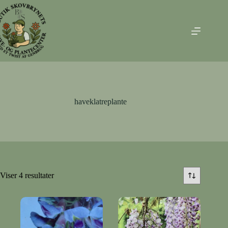
Fortsæt
til
indhold
haveklatreplante
Viser 4 resultater