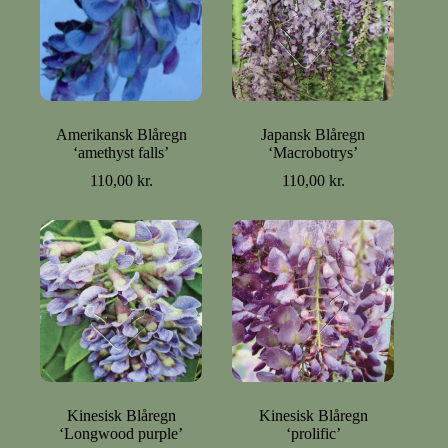
Amerikansk Blåregn
Japansk Blåregn
‘amethyst falls’
‘Macrobotrys’
110,00
kr.
110,00
kr.
Kinesisk Blåregn
Kinesisk Blåregn
‘Longwood purple’
‘prolific’