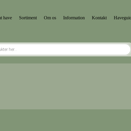
t have
Sortiment
Om os
Information
Kontakt
Havegui