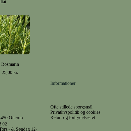
ltat
Rosmarin
25,00
kr.
Informationer
Ofte stillede spørgsmål
Privatlivspolitik og cookies
Retur- og fortrydelsesret
5450 Otterup
8 02
- Tors.- & Søndag 12-