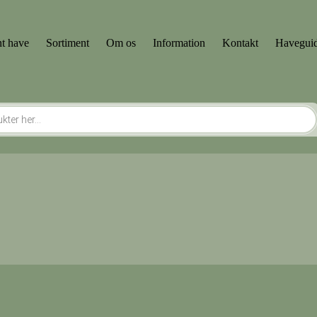
t have
Sortiment
Om os
Information
Kontakt
Havegui