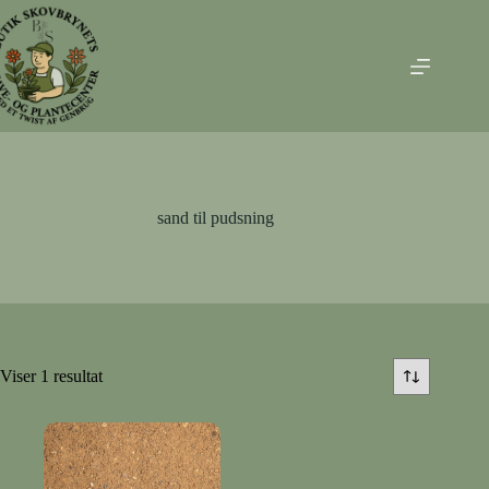
Fortsæt
til
indhold
sand til pudsning
Viser 1 resultat