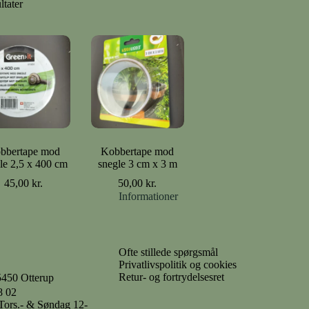
ltater
bbertape mod
Kobbertape mod
le 2,5 x 400 cm
snegle 3 cm x 3 m
45,00
kr.
50,00
kr.
Informationer
Ofte stillede spørgsmål
Privatlivspolitik og cookies
Retur- og fortrydelsesret
5450 Otterup
8 02
- Tors.- & Søndag 12-