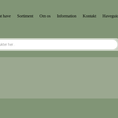
t have
Sortiment
Om os
Information
Kontakt
Havegui