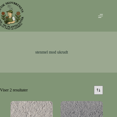
Fortsæt
til
indhold
stenmel mod ukrudt
Viser 2 resultater