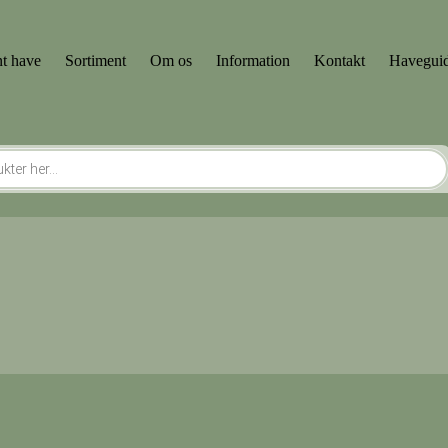
t have
Sortiment
Om os
Information
Kontakt
Havegui