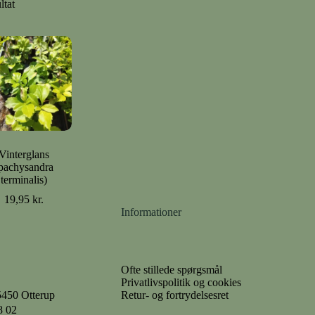
ltat
Vinterglans
pachysandra
terminalis)
19,95
kr.
Informationer
Ofte stillede spørgsmål
Privatlivspolitik og cookies
Retur- og fortrydelsesret
5450 Otterup
8 02