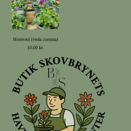
Hornviol (viola cornuta)
10,00
kr.