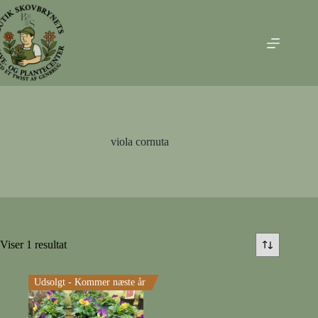
Fortsæt
til
indhold
viola cornuta
Viser 1 resultat
Udsolgt - Kommer næste år