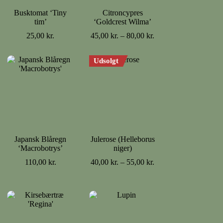
Busktomat ‘Tiny
Citroncypres
tim’
‘Goldcrest Wilma’
val:
Prisinterval:
25,00
kr.
45,00
kr.
–
80,00
kr.
.
45,00 kr.
til
Udsolgt
r.
80,00 kr.
Japansk Blåregn
Julerose (Helleborus
‘Macrobotrys’
niger)
Prisinterval:
110,00
kr.
40,00
kr.
–
55,00
kr.
40,00 kr.
til
55,00 kr.