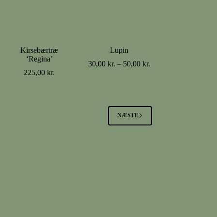
Kirsebærtræ
Lupin
‘Regina’
Prisinterval:
30,00
kr.
–
50,00
kr.
30,00 kr.
225,00
kr.
til
50,00 kr.
NÆSTE