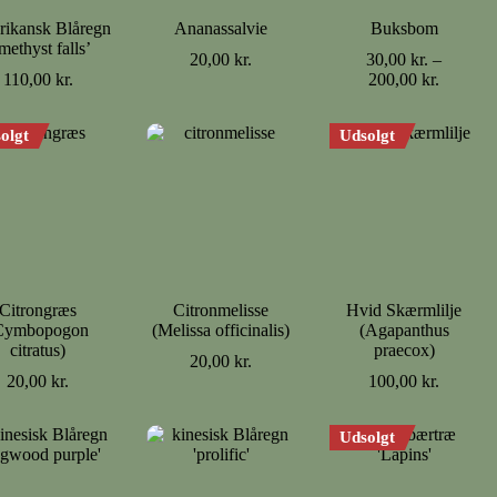
ikansk Blåregn
Ananassalvie
Buksbom
methyst falls’
20,00
kr.
30,00
kr.
–
Prisinter
110,00
kr.
200,00
kr.
30,00 kr
til
olgt
Udsolgt
200,00 k
Citrongræs
Citronmelisse
Hvid Skærmlilje
Cymbopogon
(Melissa officinalis)
(Agapanthus
citratus)
praecox)
20,00
kr.
20,00
kr.
100,00
kr.
Udsolgt