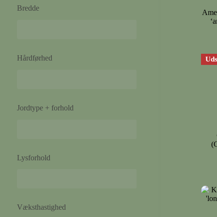
Bredde
Amer
‘a
Hårdførhed
Uds
Jordtype + forhold
(
Lysforhold
Væksthastighed