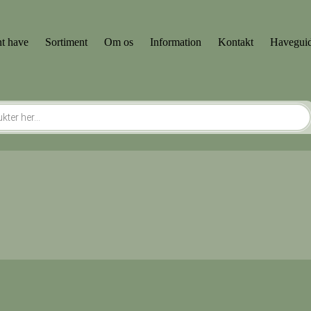
t have
Sortiment
Om os
Information
Kontakt
Havegui