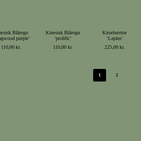
nesisk Blåregn
Kinesisk Blåregn
Kirsebærtræ
ngwood purple’
‘prolific’
‘Lapins’
110,00
kr.
110,00
kr.
225,00
kr.
1
2