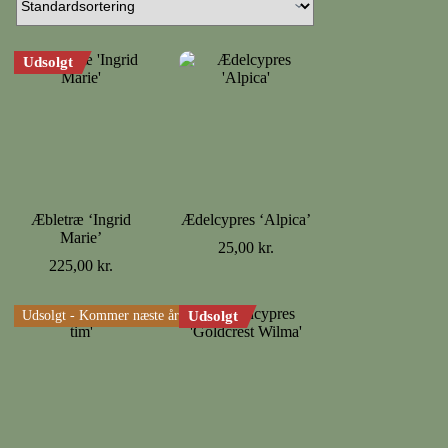
Udsolgt
Æbletræ ‘Ingrid
Ædelcypres ‘Alpica’
Marie’
25,00
kr.
225,00
kr.
Udsolgt - Kommer næste år
Udsolgt