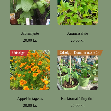
Æblemynte
Ananassalvie
20,00
kr.
20,00
kr.
Udsolgt
Udsolgt - Kommer næste år
Appelsin tagetes
Busktomat ‘Tiny tim’
20,00
kr.
25,00
kr.