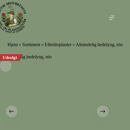
Fortsæt
til
indhold
Hjem
»
Sortiment
»
Efterårsplanter
» Almindelig hedelyng, trio
Udsolgt