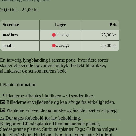
Prisinterval:
20,00
kr.
–
25,00
kr.
20,00 kr.
til
Størrelse
Lager
Pris
25,00 kr.
Udsolgt
medium
25,00
kr.
Udsolgt
small
20,00
kr.
En farverig lyngblanding i samme potte, hvor flere sorter
skaber et levende og varieret udtryk. Perfekt til krukker,
altankasser og sensommerens bede.
ℹ Planteinformation
📍 Planterne afhentes i butikken – vi sender ikke.
🖼 Billederne er vejledende og kan afvige fra virkeligheden.
🖼 Planterne er levende og unikke og årstiden sætter sit præg.
⚠ Der tages forbehold for lav beholdning.
Kategorier:
Efterårsplanter
,
Hjemmehørende planter
,
Stedsegrønne planter
,
Surbundsplanter
Tags:
Calluna vulgaris
trio
,
efterårslyng
,
Hedelyng
,
lyng trio
,
lyngplante
,
Starlight