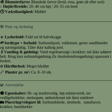
🎨 Blomsterfarve:
Blandede farver (hvid, rosa, grøn alt efter sort)
↕️
Højde/Bredde:
20–40 cm høj / 20–35 cm bred
🕑 Væksthastighed:
Middel
🛠️ Pleje og dyrkning
☀️
Lysforhold:
Fuld sol til halvskygge
🌱Jordtype + forhold:
Surbundsjord, veldrænet, gerne sandblandet
og næringsfattig. Tåler ikke kalkrig jord.
💧Vanding & gødning:
Vand regelmæssigt i krukker; må ikke udtørre
helt. Brug kun surbundsgødning (fx rhododendrongødning) sparsomt i
foråret.
❄️
Hårdførhed:
Meget hårdfør
📏
Planter pr. m²:
Ca. 8–10 stk.
🧩 Anvendelse
🐝 Egenskaber:
Bi- og insektvenlig, høj nektarværdi, lav
vedligeholdelse, stedsegrøn, tørketolerant når først etableret
🏡 Placering/velegnet til:
Surbundsbede, stenbede, naturhaver,
krukker, bunddække