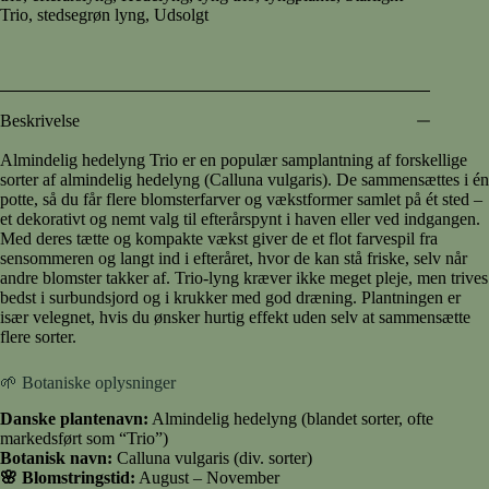
Trio
,
stedsegrøn lyng
,
Udsolgt
Beskrivelse
Almindelig hedelyng Trio er en populær samplantning af forskellige
sorter af almindelig hedelyng (Calluna vulgaris). De sammensættes i én
potte, så du får flere blomsterfarver og vækstformer samlet på ét sted –
et dekorativt og nemt valg til efterårspynt i haven eller ved indgangen.
Med deres tætte og kompakte vækst giver de et flot farvespil fra
sensommeren og langt ind i efteråret, hvor de kan stå friske, selv når
andre blomster takker af. Trio-lyng kræver ikke meget pleje, men trives
bedst i surbundsjord og i krukker med god dræning. Plantningen er
især velegnet, hvis du ønsker hurtig effekt uden selv at sammensætte
flere sorter.
🌱 Botaniske oplysninger
Danske plantenavn:
Almindelig hedelyng (blandet sorter, ofte
markedsført som “Trio”)
Botanisk navn:
Calluna vulgaris (div. sorter)
🌸 Blomstringstid:
August – November