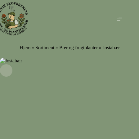
Fortsæt
til
indhold
Hjem
»
Sortiment
»
Bær og frugtplanter
» Jostabær