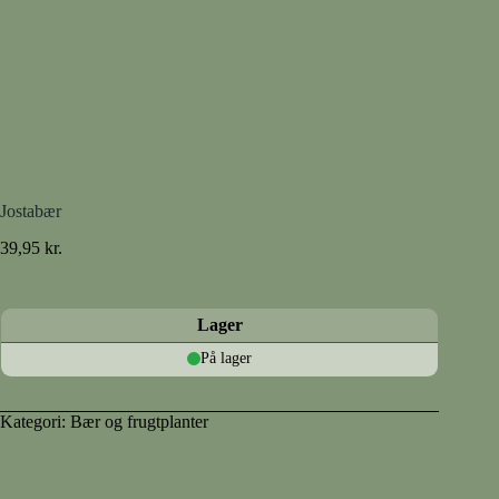
Jostabær
39,95
kr.
Lager
På lager
Kategori:
Bær og frugtplanter