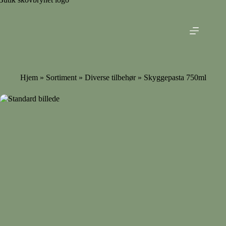
Fortsæt
til
indhold
Hjem
»
Sortiment
»
Diverse tilbehør
» Skyggepasta 750ml