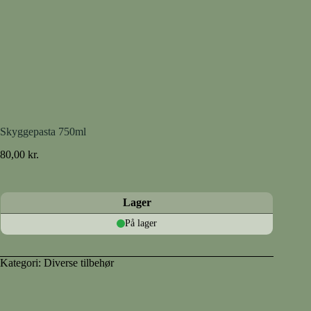
Skyggepasta 750ml
80,00
kr.
Lager
På lager
Kategori:
Diverse tilbehør