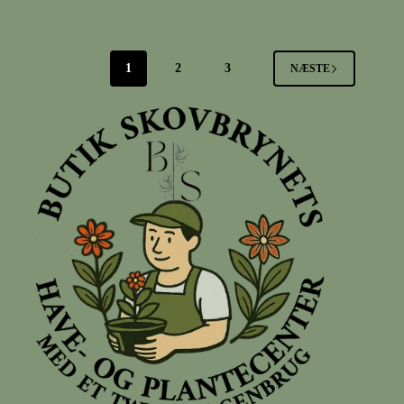
1
2
3
NÆSTE