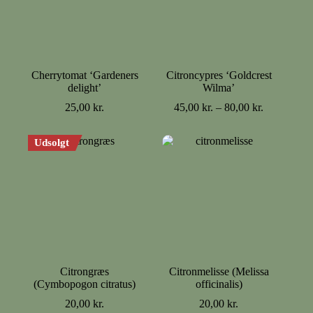
Cherrytomat ‘Gardeners
Citroncypres ‘Goldcrest
delight’
Wilma’
Prisinterval
25,00
kr.
45,00
kr.
–
80,00
kr.
45,00 kr.
til
Udsolgt
80,00 kr.
Citrongræs
Citronmelisse (Melissa
(Cymbopogon citratus)
officinalis)
20,00
kr.
20,00
kr.