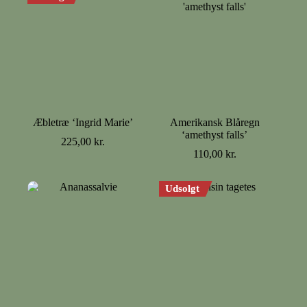
Æbletræ ‘Ingrid Marie’
Amerikansk Blåregn
‘amethyst falls’
225,00
kr.
110,00
kr.
Udsolgt