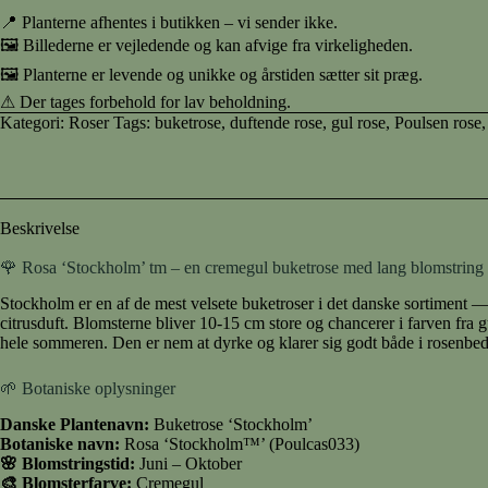
📍 Planterne afhentes i butikken – vi sender ikke.
🖼 Billederne er vejledende og kan afvige fra virkeligheden.
🖼 Planterne er levende og unikke og årstiden sætter sit præg.
⚠ Der tages forbehold for lav beholdning.
Kategori:
Roser
Tags:
buketrose
,
duftende rose
,
gul rose
,
Poulsen rose
Beskrivelse
🌹 Rosa ‘Stockholm’ tm – en cremegul buketrose med lang blomstring o
Stockholm er en af de mest velsete buketroser i det danske sortiment — o
citrusduft. Blomsterne bliver 10-15 cm store og chancerer i farven fra 
hele sommeren. Den er nem at dyrke og klarer sig godt både i rosenbede
🌱 Botaniske oplysninger
Danske Plantenavn:
Buketrose ‘Stockholm’
Botaniske navn:
Rosa ‘Stockholm™’ (Poulcas033)
🌸 Blomstringstid:
Juni – Oktober
🎨 Blomsterfarve:
Cremegul