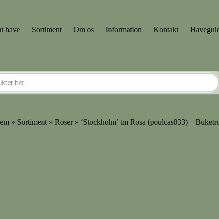
t have
Sortiment
Om os
Information
Kontakt
Havegui
jem
»
Sortiment
»
Roser
» ‘Stockholm’ tm Rosa (poulcas033) – Buketr