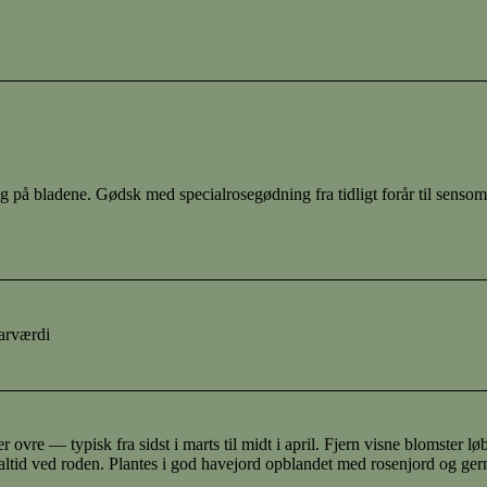
 på bladene. Gødsk med specialrosegødning fra tidligt forår til sensom
tarværdi
r ovre — typisk fra sidst i marts til midt i april. Fjern visne blomster 
tid ved roden. Plantes i god havejord opblandet med rosenjord og gerne