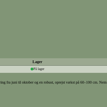
Lager
På lager
ing fra juni til oktober og en robust, oprejst vækst på 60–100 cm. Nem 