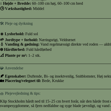
↕️ Højde + Bredde:
60–100 cm høj, 60–100 cm bred
🕒 Vækshastighed:
Middel
🛠️ Pleje og dyrkning
☀️ Lysforhold:
Fuld sol
🌱 Jordtype + forhold:
Næringsrigt, Veldrænet
💧 Vanding & gødning:
Vand regelmæssigt direkte ved roden — aldrig
❄️ Hårdførhed:
Fuld hårdførhed
📐 Plante pr m²:
1–2 stk.
🧩 Anvendelse
🍂 Egenskaber:
Duftende, Bi- og insektvenlig, Snitblomster, Høj nek
🏡 Placering/velegnet til:
Bede, Krukke
🧺 Plejevejledning & tips:
Klip Stockholm hårdt ned til 15–25 cm hvert forår, når den hårde frost e
svampesygdomme, så fjern nedfaldne og syge blade jævnligt, og vand al