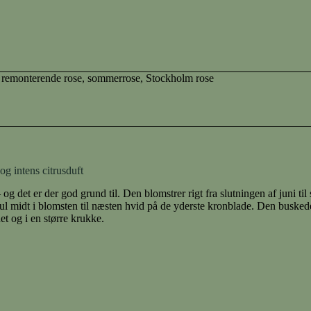
,
remonterende rose
,
sommerrose
,
Stockholm rose
g intens citrusduft
g det er der god grund til. Den blomstrer rigt fra slutningen af juni til
gul midt i blomsten til næsten hvid på de yderste kronblade. Den busked
t og i en større krukke.